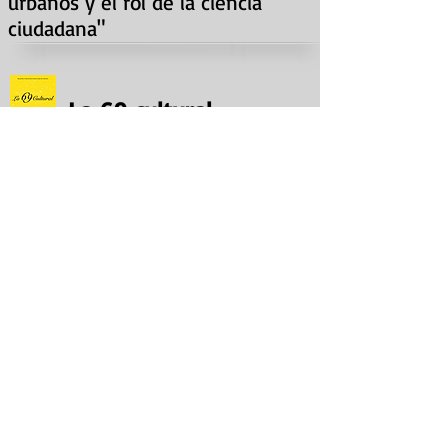
urbanos y el rol de la ciencia
ciudadana"
La 69 cultural
October 05, 2016
"Conservar la biodiversidad de
Bogotá desde nuestros barrios"
Fundación Humedales
de Bogotá
October 02, 2016
"Ciudadanía activa por los
ecosistemas de Bogotá"